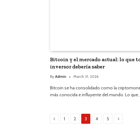
Bitcoin y el mercado actual: lo que 
inversor debería saber
By
Admin
March 31, 2026
Bitcoin se ha consolidado como la criptomon
más conocida e influyente del mundo. Lo que
Previous
Next
1
2
3
4
5