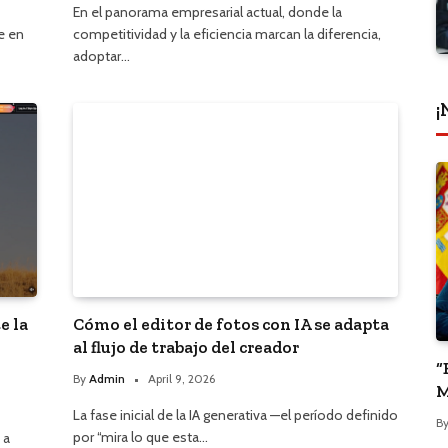
En el panorama empresarial actual, donde la
e en
competitividad y la eficiencia marcan la diferencia,
adoptar…
¡
e la
Cómo el editor de fotos con IA se adapta
al flujo de trabajo del creador
“
By
Admin
April 9, 2026
M
P
La fase inicial de la IA generativa —el período definido
B
por “mira lo que esta…
 a