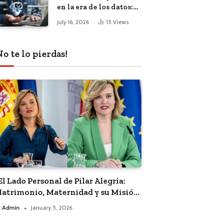
en la era de los datos:
El impacto de la
July 16, 2026
15
Views
inteligencia artificial
No te lo pierdas!
El Lado Personal de Pilar Alegría:
atrimonio, Maternidad y su Misión
olítica”
y
Admin
January 5, 2026