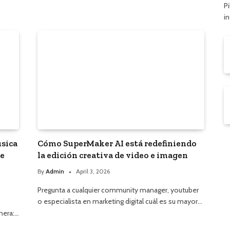
Pi
i
úsica
Cómo SuperMaker AI está redefiniendo
ue
la edición creativa de video e imagen
By
Admin
April 3, 2026
Pregunta a cualquier community manager, youtuber
o especialista en marketing digital cuál es su mayor…
anera:…