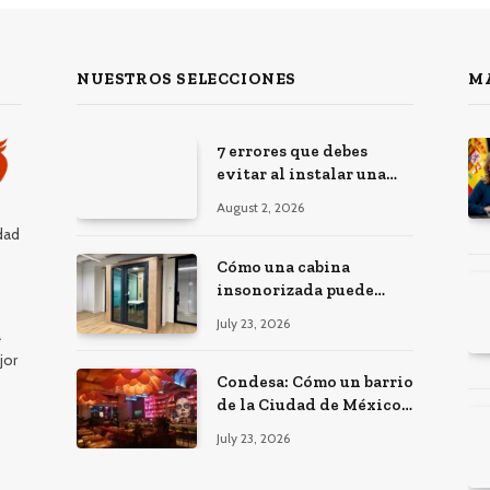
NUESTROS SELECCIONES
M
7 errores que debes
evitar al instalar una
red, cámaras o equipos
August 2, 2026
tecnológicos en una
dad
empresa
Cómo una cabina
insonorizada puede
salvar la productividad
July 23, 2026
a
de tu oficina diáfana
jor
Condesa: Cómo un barrio
de la Ciudad de México
atrajo a trabajadores
July 23, 2026
remotos de todo el
mundo