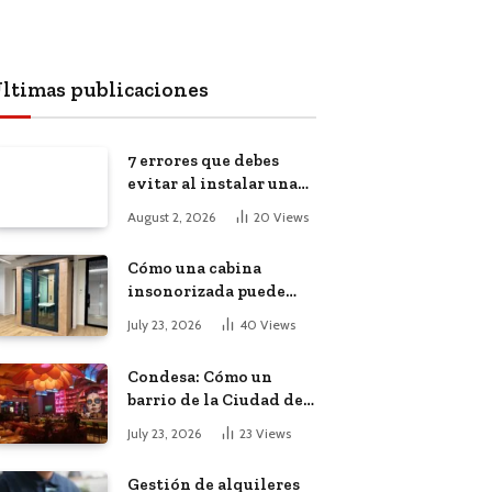
ltimas publicaciones
7 errores que debes
evitar al instalar una
red, cámaras o equipos
August 2, 2026
20
Views
tecnológicos en una
empresa
Cómo una cabina
insonorizada puede
salvar la
July 23, 2026
40
Views
productividad de tu
oficina diáfana
Condesa: Cómo un
barrio de la Ciudad de
México atrajo a
July 23, 2026
23
Views
trabajadores remotos
de todo el mundo
Gestión de alquileres