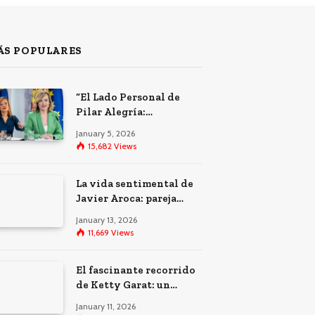
ÁS POPULARES
“El Lado Personal de
Pilar Alegría:
Matrimonio,
January 5, 2026
Maternidad y su Misión
15,682
Views
Política”
La vida sentimental de
Javier Aroca: pareja
actual y vínculo con
January 13, 2026
Àngels Barceló
11,669
Views
El fascinante recorrido
de Ketty Garat: un
vistazo a su vida y bodas
January 11, 2026