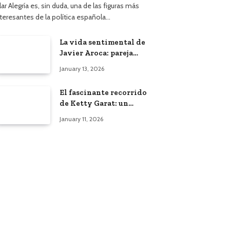
lar Alegría es, sin duda, una de las figuras más
nteresantes de la política española…
La vida sentimental de
Javier Aroca: pareja
actual y vínculo con
January 13, 2026
Àngels Barceló
El fascinante recorrido
de Ketty Garat: un
vistazo a su vida y
January 11, 2026
bodas