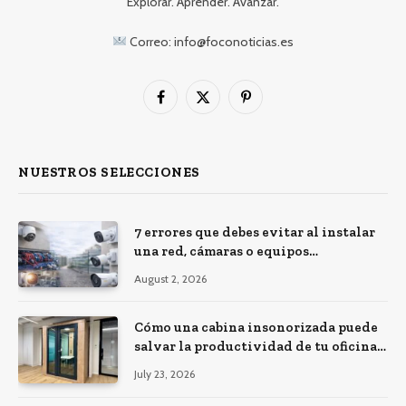
Explorar. Aprender. Avanzar.
Correo: info@foconoticias.es
Facebook
X
Pinterest
(Twitter)
NUESTROS SELECCIONES
7 errores que debes evitar al instalar
una red, cámaras o equipos
tecnológicos en una empresa
August 2, 2026
Cómo una cabina insonorizada puede
salvar la productividad de tu oficina
diáfana
July 23, 2026