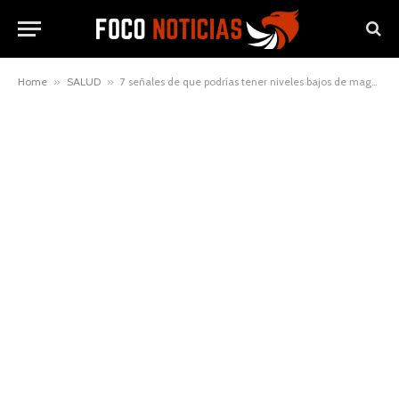
Home
»
SALUD
»
7 señales de que podrías tener niveles bajos de magnesio y cómo solucionarlo