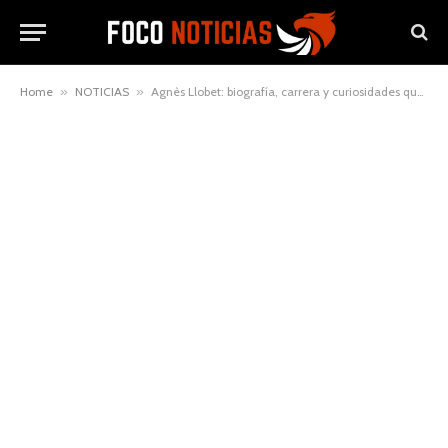
Home
»
NOTICIAS
»
Agnès Llobet: biografía, carrera y curiosidades que quizá no sabías