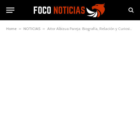
Home
»
NOTICIAS
»
Aitor Albizua Pareja: Biografía, Relación y Curiosidades