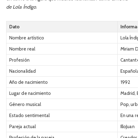
de Lola Índigo
.
Dato
Informa
Nombre artístico
Lola Índ
Nombre real
Miriam 
Profesión
Cantante
Nacionalidad
Español
Año de nacimiento
1992
Lugar de nacimiento
Madrid,
Género musical
Pop, ur
Estado sentimental
En una r
Pareja actual
IlloJuan
Profesión de la pareja
Creador