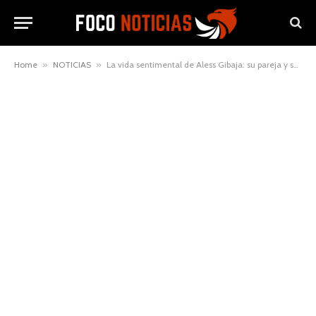
Home
»
NOTICIAS
»
La vida sentimental de Aless Gibaja: su pareja y su lado más personal