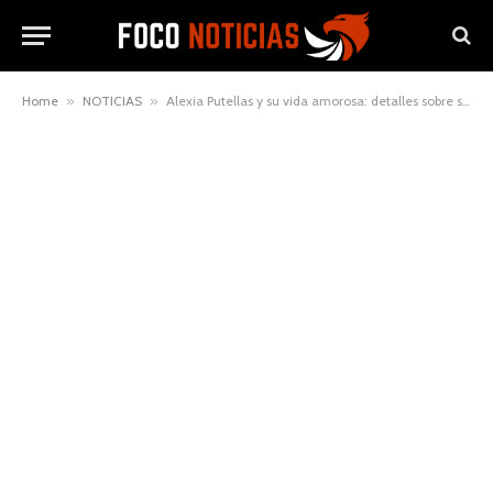
Home
»
NOTICIAS
»
Alexia Putellas y su vida amorosa: detalles sobre su pareja