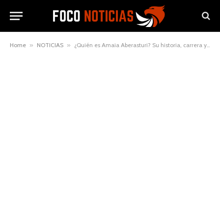
Home
»
NOTICIAS
»
¿Quién es Amaia Aberasturi? Su historia, carrera y curiosidades