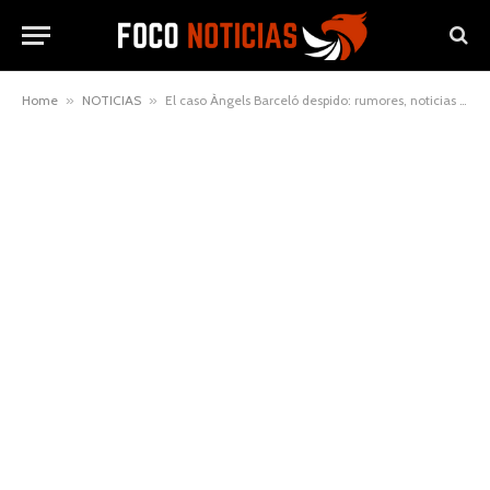
Home
»
NOTICIAS
»
El caso Àngels Barceló despido: rumores, noticias y realidad