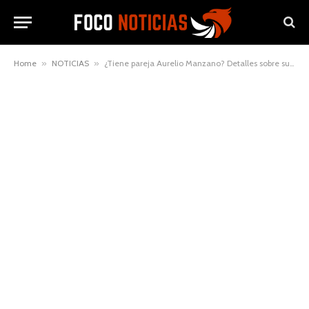
Home
»
NOTICIAS
»
¿Tiene pareja Aurelio Manzano? Detalles sobre su situación actual