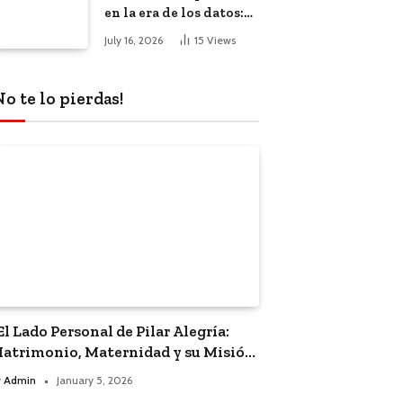
en la era de los datos:
El impacto de la
July 16, 2026
15
Views
inteligencia artificial
No te lo pierdas!
El Lado Personal de Pilar Alegría:
atrimonio, Maternidad y su Misión
olítica”
y
Admin
January 5, 2026