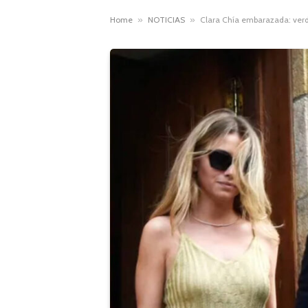
Home
»
NOTICIAS
»
Clara Chía embarazada: verd