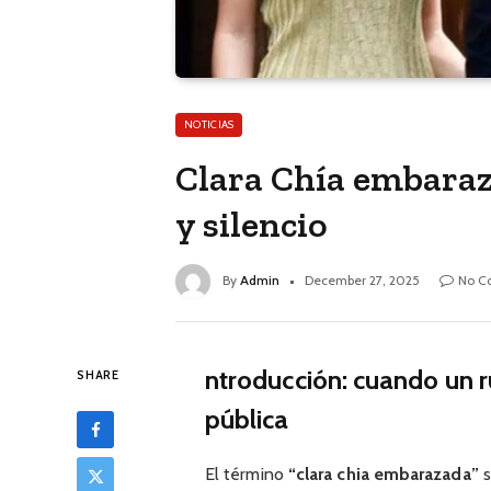
NOTICIAS
Clara Chía embaraz
y silencio
By
Admin
December 27, 2025
No C
ntroducción: cuando un 
SHARE
pública
El término
“clara chia embarazada”
s