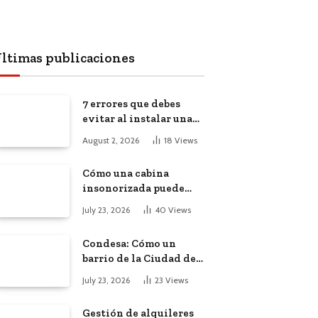
ltimas publicaciones
7 errores que debes
evitar al instalar una
red, cámaras o equipos
August 2, 2026
18
Views
tecnológicos en una
empresa
Cómo una cabina
insonorizada puede
salvar la
July 23, 2026
40
Views
productividad de tu
oficina diáfana
Condesa: Cómo un
barrio de la Ciudad de
México atrajo a
July 23, 2026
23
Views
trabajadores remotos
de todo el mundo
Gestión de alquileres