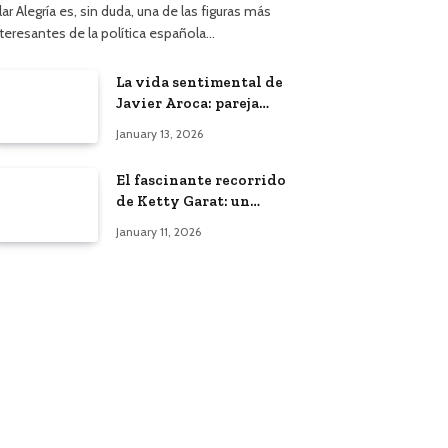
lar Alegría es, sin duda, una de las figuras más
nteresantes de la política española…
La vida sentimental de
Javier Aroca: pareja
actual y vínculo con
January 13, 2026
Àngels Barceló
El fascinante recorrido
de Ketty Garat: un
vistazo a su vida y
January 11, 2026
bodas