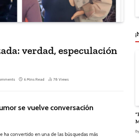
¡
ada: verdad, especulación
omments
6 Mins Read
78
Views
rumor se vuelve conversación
“
M
P
B
e ha convertido en una de las búsquedas más