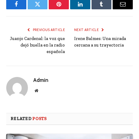
Facebook
Twitter
Pinterest
LinkedIn
Tumblr
Email
PREVIOUS ARTICLE
NEXT ARTICLE
Juanjo Cardenal: la voz que
Irene Balmes: Una mirada
dejó huella en la radio
cercana a su trayectoria
española
Admin
Website
RELATED
POSTS