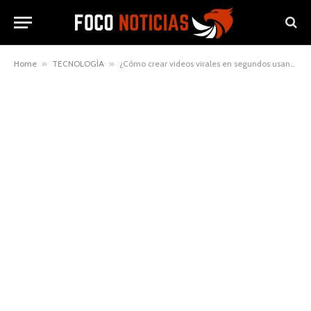
Home
»
TECNOLOGÍA
»
¿Cómo crear videos virales en segundos usando la IA de imagen a vídeo?