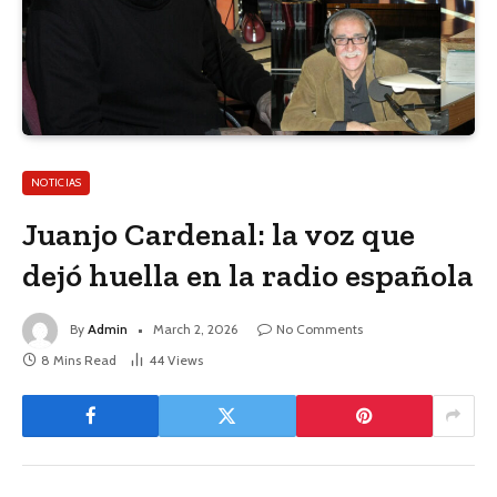
NOTICIAS
Juanjo Cardenal: la voz que
dejó huella en la radio española
By
Admin
March 2, 2026
No Comments
8 Mins Read
44
Views