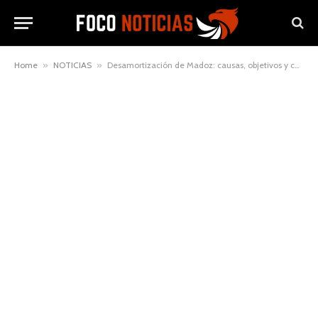
Home
»
NOTICIAS
»
Desamortización de Madoz: causas, objetivos y consecuencias explicadas