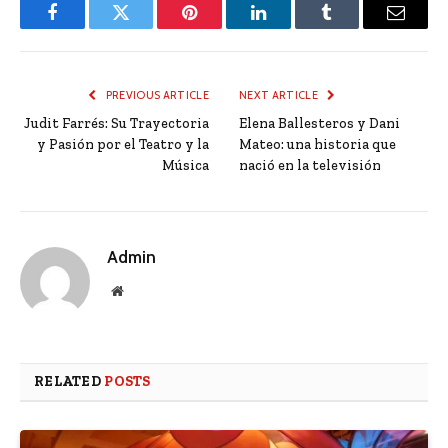
Facebook
Twitter
Pinterest
LinkedIn
Tumblr
Email
PREVIOUS ARTICLE
NEXT ARTICLE
Judit Farrés: Su Trayectoria
Elena Ballesteros y Dani
y Pasión por el Teatro y la
Mateo: una historia que
Música
nació en la televisión
Admin
Website
RELATED
POSTS