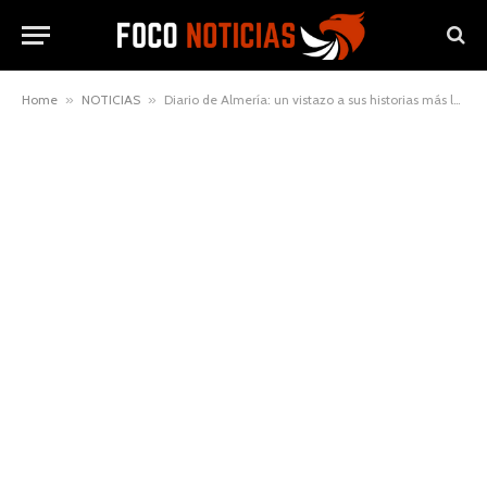
Home
»
NOTICIAS
»
Diario de Almería: un vistazo a sus historias más leídas