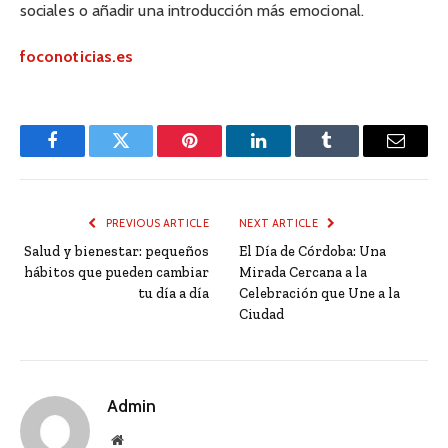
sociales o añadir una introducción más emocional.
foconoticias.es
Facebook
Twitter
Pinterest
LinkedIn
Tumblr
Email
PREVIOUS ARTICLE
NEXT ARTICLE
Salud y bienestar: pequeños
El Día de Córdoba: Una
hábitos que pueden cambiar
Mirada Cercana a la
tu día a día
Celebración que Une a la
Ciudad
Admin
Website