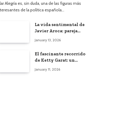
lar Alegría es, sin duda, una de las figuras más
nteresantes de la política española…
La vida sentimental de
Javier Aroca: pareja
actual y vínculo con
January 13, 2026
Àngels Barceló
El fascinante recorrido
de Ketty Garat: un
vistazo a su vida y
January 11, 2026
bodas