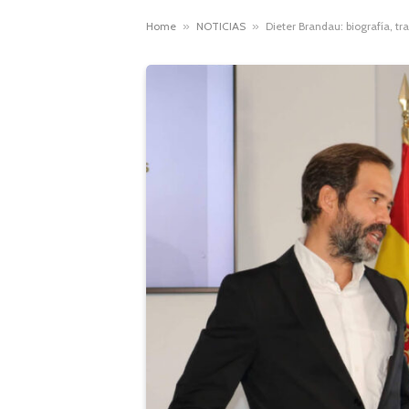
Home
»
NOTICIAS
»
Dieter Brandau: biografía, tr