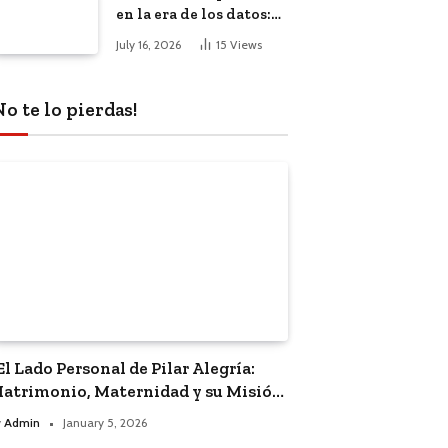
en la era de los datos:
El impacto de la
July 16, 2026
15
Views
inteligencia artificial
No te lo pierdas!
El Lado Personal de Pilar Alegría:
atrimonio, Maternidad y su Misión
olítica”
y
Admin
January 5, 2026