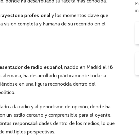
io, donde ha desarrollado su faceta más conocida.
Pi
i
trayectoria profesional
y los momentos clave que
na visión completa y humana de su recorrido en el
resentador de radio español
, nacido en Madrid el
18
a alemana, ha desarrollado prácticamente toda su
tiéndose en una figura reconocida dentro del
olítico.
do a la radio y al periodismo de opinión, donde ha
con un estilo cercano y comprensible para el oyente.
stintas responsabilidades dentro de los medios, lo que
de múltiples perspectivas.