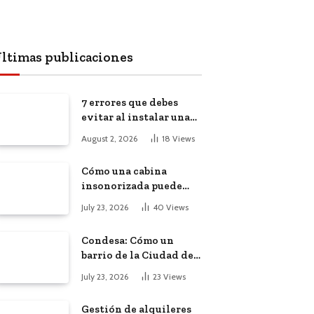
ltimas publicaciones
7 errores que debes
evitar al instalar una
red, cámaras o equipos
August 2, 2026
18
Views
tecnológicos en una
empresa
Cómo una cabina
insonorizada puede
salvar la
July 23, 2026
40
Views
productividad de tu
oficina diáfana
Condesa: Cómo un
barrio de la Ciudad de
México atrajo a
July 23, 2026
23
Views
trabajadores remotos
de todo el mundo
Gestión de alquileres