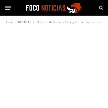
Home
»
NOTICIAS
»
El cáncer de Verónica Echegui: Una mirada a su valiente batalla