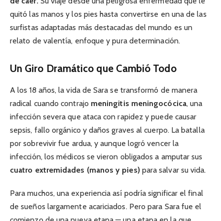
de caer.
Su viaje desde una peligrosa enfermedad que le
quitó las manos y los pies hasta convertirse en una de las
surfistas adaptadas más destacadas del mundo es un
relato de valentía, enfoque y pura determinación.
Un Giro Dramático que Cambió Todo
A los 18 años, la vida de Sara se transformó de manera
radical cuando contrajo
meningitis meningocócica
, una
infección severa que ataca con rapidez y puede causar
sepsis, fallo orgánico y daños graves al cuerpo. La batalla
por sobrevivir fue ardua, y aunque logró vencer la
infección, los médicos se vieron obligados a amputar sus
cuatro extremidades (manos y pies)
para salvar su vida.
Para muchos, una experiencia así podría significar el final
de sueños largamente acariciados. Pero para Sara fue el
comienzo de una nueva etapa — una etapa en la que