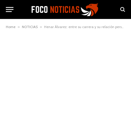
Home
»
NOTICIAS
»
Henar Álvarez: entre su carrera y su relación personal