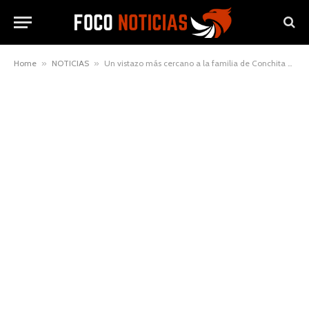
Home
»
NOTICIAS
»
Un vistazo más cercano a la familia de Conchita Bautista y Manolo Escobar