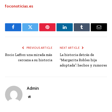
foconoticias.es
Facebook
Twitter
Pinterest
LinkedIn
Tumblr
Email
PREVIOUS ARTICLE
NEXT ARTICLE
Rocio Laffon: una mirada más
La historia detrás de
cercana a su historia
“Margarita Robles hija
adoptada”: hechos y rumores
Admin
Website