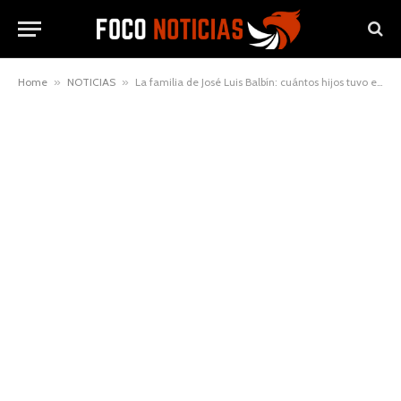
Home
»
NOTICIAS
»
La familia de José Luis Balbín: cuántos hijos tuvo el periodista