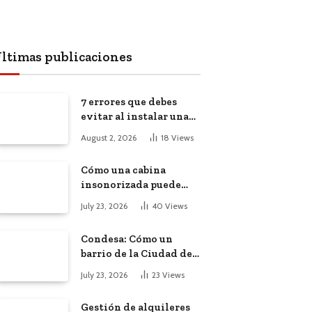
ltimas publicaciones
7 errores que debes
evitar al instalar una
red, cámaras o equipos
August 2, 2026
18
Views
tecnológicos en una
empresa
Cómo una cabina
insonorizada puede
salvar la
July 23, 2026
40
Views
productividad de tu
oficina diáfana
Condesa: Cómo un
barrio de la Ciudad de
México atrajo a
July 23, 2026
23
Views
trabajadores remotos
de todo el mundo
Gestión de alquileres