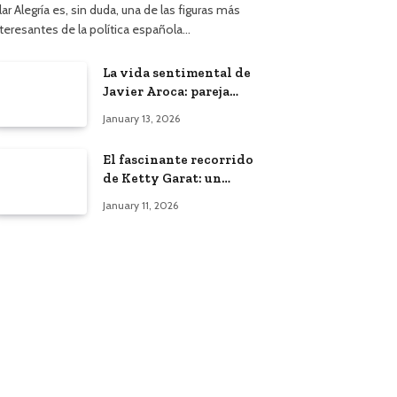
lar Alegría es, sin duda, una de las figuras más
nteresantes de la política española…
La vida sentimental de
Javier Aroca: pareja
actual y vínculo con
January 13, 2026
Àngels Barceló
El fascinante recorrido
de Ketty Garat: un
vistazo a su vida y
January 11, 2026
bodas