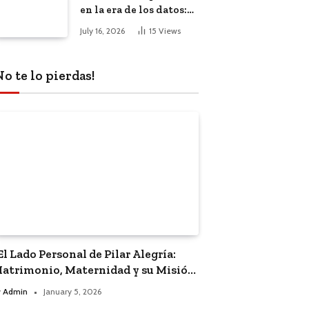
en la era de los datos:
El impacto de la
July 16, 2026
15
Views
inteligencia artificial
No te lo pierdas!
El Lado Personal de Pilar Alegría:
atrimonio, Maternidad y su Misión
olítica”
y
Admin
January 5, 2026