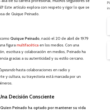
 allá de su carrera profesional, muchos seguidores se
Pi
l?
Este artículo explora con respeto y rigor lo que se
i
rosa de Quique Peinado.
o como
Quique Peinado
, nació el 20 de abril de 1979
una figura
multifacética
en los medios. Con una
isión, escritura y colaboración en medios, Peinado ha
cia gracias a su autenticidad y su estilo cercano.
Zapeando
hasta colaboraciones en radio y
te y cultura, su trayectoria está marcada por un
éneros.
Una Decisión Consciente
,
Quien Peinado ha optado por mantener su vida