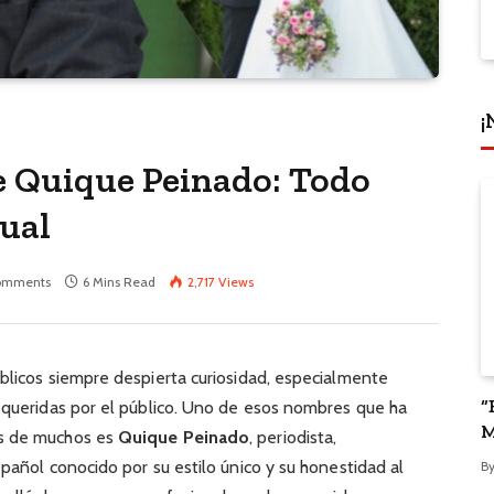
¡
e Quique Peinado: Todo
tual
omments
6 Mins Read
2,717
Views
blicos siempre despierta curiosidad, especialmente
“
s queridas por el público. Uno de esos nombres que ha
M
es de muchos es
Quique Peinado
, periodista,
P
spañol conocido por su estilo único y su honestidad al
B