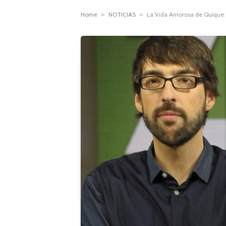
Home
»
NOTICIAS
»
La Vida Amorosa de Quique P