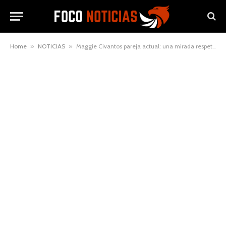
Home
»
NOTICIAS
»
Maggie Civantos pareja actual: una mirada respetuosa a su vida privada