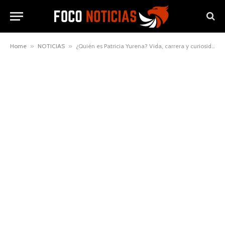
Home
»
NOTICIAS
»
¿Quién es Patricia Yurena? Vida, carrera y curiosidades