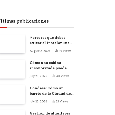
ltimas publicaciones
7 errores que debes
evitar al instalar una
red, cámaras o equipos
August 2, 2026
19
Views
tecnológicos en una
empresa
Cómo una cabina
insonorizada puede
salvar la
July 23, 2026
40
Views
productividad de tu
oficina diáfana
Condesa: Cómo un
barrio de la Ciudad de
México atrajo a
July 23, 2026
23
Views
trabajadores remotos
de todo el mundo
Gestión de alquileres