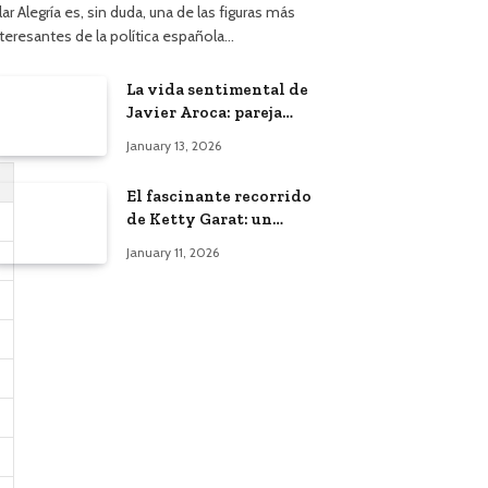
lar Alegría es, sin duda, una de las figuras más
nteresantes de la política española…
La vida sentimental de
Javier Aroca: pareja
actual y vínculo con
January 13, 2026
Àngels Barceló
El fascinante recorrido
de Ketty Garat: un
vistazo a su vida y
January 11, 2026
bodas