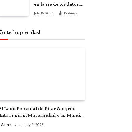
en la era de los datos:
El impacto de la
July 16, 2026
15
Views
inteligencia artificial
No te lo pierdas!
El Lado Personal de Pilar Alegría:
atrimonio, Maternidad y su Misión
olítica”
y
Admin
January 5, 2026