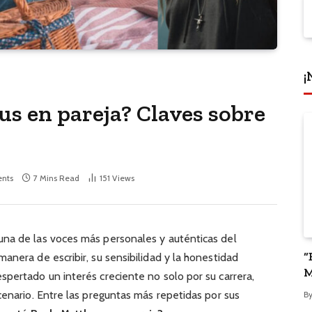
¡
us en pareja? Claves sobre
nts
7 Mins Read
151
Views
una de las voces más personales y auténticas del
“
anera de escribir, su sensibilidad y la honestidad
M
pertado un interés creciente no solo por su carrera,
P
cenario. Entre las preguntas más repetidas por sus
B