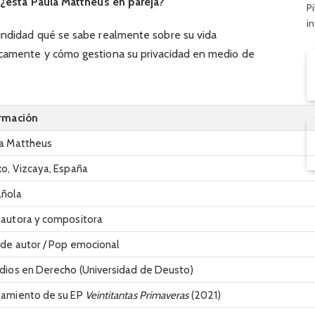
:
¿está Paula Mattheus en pareja?
Pi
i
undidad qué se sabe realmente sobre su vida
icamente y cómo gestiona su privacidad en medio de
ormación
a Mattheus
o, Vizcaya, España
añola
autora y compositora
de autor / Pop emocional
dios en Derecho (Universidad de Deusto)
zamiento de su EP
Veintitantas Primaveras
(2021)