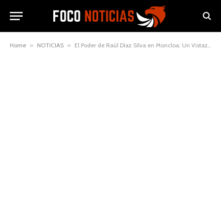
Home
»
NOTICIAS
»
El Poder de Raúl Díaz Silva en Moncloa: Un Vistazo al Escenario Político de España