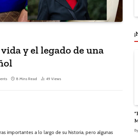
¡
vida y el legado de una
ñol
ents
8 Mins Read
49
Views
“
M
P
B
as importantes a lo largo de su historia, pero algunas