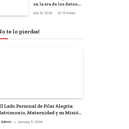
en la era de los datos:
El impacto de la
July 16, 2026
15
Views
inteligencia artificial
No te lo pierdas!
El Lado Personal de Pilar Alegría:
atrimonio, Maternidad y su Misión
olítica”
y
Admin
January 5, 2026