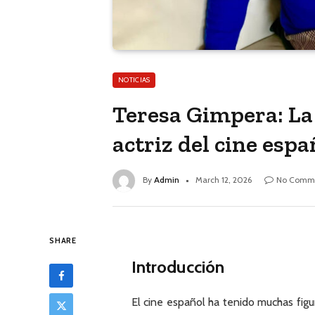
NOTICIAS
Teresa Gimpera: La 
actriz del cine espa
By
Admin
March 12, 2026
No Comm
SHARE
Introducción
El cine español ha tenido muchas figur