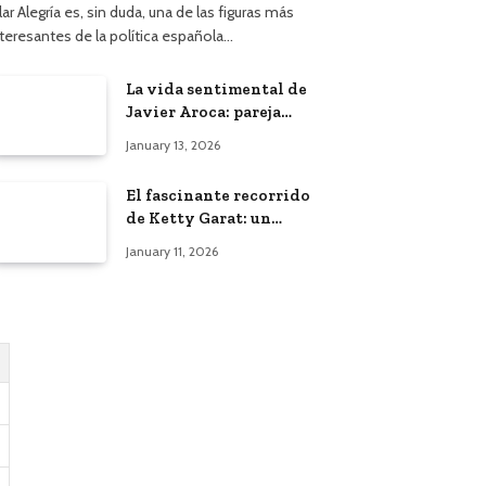
lar Alegría es, sin duda, una de las figuras más
nteresantes de la política española…
La vida sentimental de
Javier Aroca: pareja
actual y vínculo con
January 13, 2026
Àngels Barceló
El fascinante recorrido
de Ketty Garat: un
vistazo a su vida y
January 11, 2026
bodas