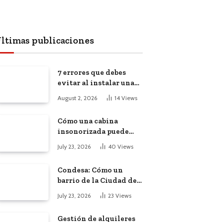
ltimas publicaciones
7 errores que debes
evitar al instalar una
red, cámaras o equipos
August 2, 2026
14
Views
tecnológicos en una
empresa
Cómo una cabina
insonorizada puede
salvar la
July 23, 2026
40
Views
productividad de tu
oficina diáfana
Condesa: Cómo un
barrio de la Ciudad de
México atrajo a
July 23, 2026
23
Views
trabajadores remotos
de todo el mundo
Gestión de alquileres