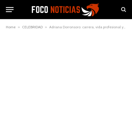
Home
»
CELEBRIDAD
»
Adriana Dorronsoro: carrera, vida profesional y televisión