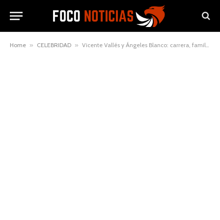
Home
»
CELEBRIDAD
»
Vicente Vallés y Ángeles Blanco: carrera, familia y detalles de su vida privada