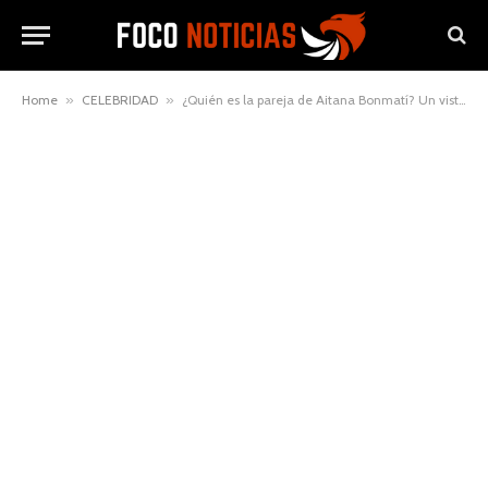
Home
»
CELEBRIDAD
»
¿Quién es la pareja de Aitana Bonmatí? Un vistazo a su vida privada