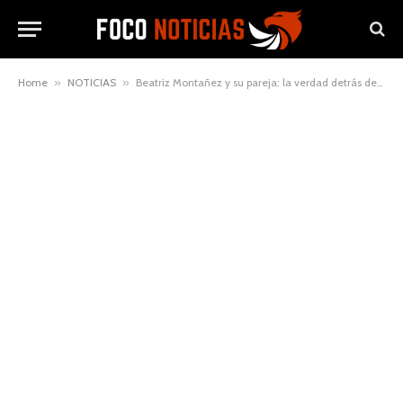
Home
»
NOTICIAS
»
Beatriz Montañez y su pareja: la verdad detrás de una vida lejos del foco