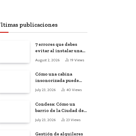
ltimas publicaciones
7 errores que debes
evitar al instalar una
red, cámaras o equipos
August 2, 2026
19
Views
tecnológicos en una
empresa
Cómo una cabina
insonorizada puede
salvar la
July 23, 2026
40
Views
productividad de tu
oficina diáfana
Condesa: Cómo un
barrio de la Ciudad de
México atrajo a
July 23, 2026
23
Views
trabajadores remotos
de todo el mundo
Gestión de alquileres