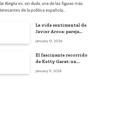
lar Alegría es, sin duda, una de las figuras más
nteresantes de la política española…
La vida sentimental de
Javier Aroca: pareja
actual y vínculo con
January 13, 2026
Àngels Barceló
El fascinante recorrido
de Ketty Garat: un
vistazo a su vida y
January 11, 2026
bodas