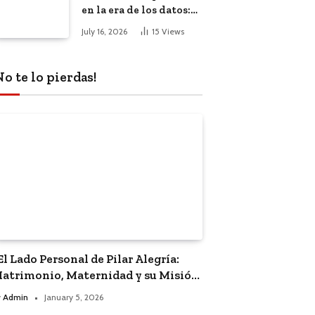
en la era de los datos:
El impacto de la
July 16, 2026
15
Views
inteligencia artificial
No te lo pierdas!
El Lado Personal de Pilar Alegría:
atrimonio, Maternidad y su Misión
olítica”
y
Admin
January 5, 2026