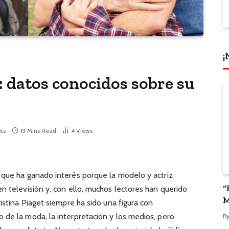
¡
o: datos conocidos sobre su
ts
13 Mins Read
4
Views
que ha ganado interés porque la modelo y actriz
“
n televisión y, con ello, muchos lectores han querido
M
istina Piaget siempre ha sido una figura con
P
 de la moda, la interpretación y los medios, pero
B