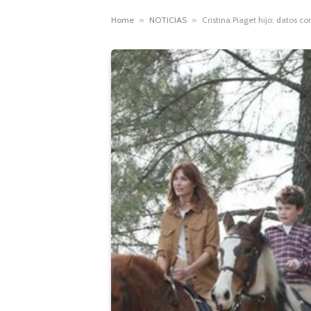
Home
»
NOTICIAS
»
Cristina Piaget hijo: datos co