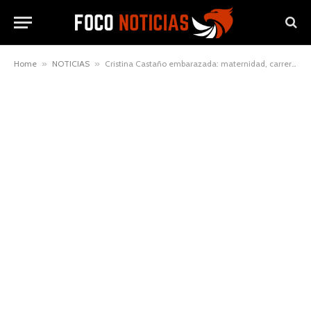
Home
»
NOTICIAS
»
Cristina Castaño embarazada: maternidad, carrera y vida privada