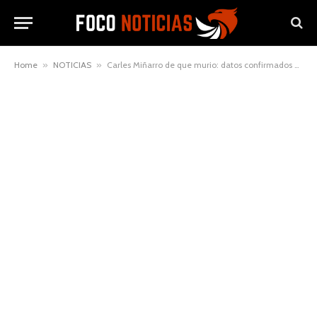
Home
»
NOTICIAS
»
Carles Miñarro de que murio: datos confirmados y contexto