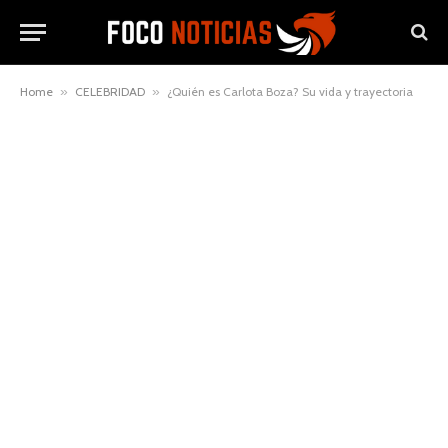
Home
»
CELEBRIDAD
»
¿Quién es Carlota Boza? Su vida y trayectoria