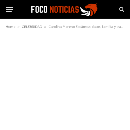
Home
»
CELEBRIDAD
»
Carolina Moreno Escámez: datos, familia y trayectoria pública