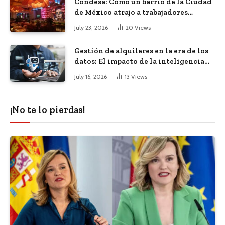
Condesa: Cómo un barrio de la Ciudad
de México atrajo a trabajadores
remotos de todo el mundo
July 23, 2026
20
Views
Gestión de alquileres en la era de los
datos: El impacto de la inteligencia
artificial
July 16, 2026
13
Views
¡No te lo pierdas!