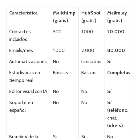
Característica
Mailchimp
HubSpot
Mailrelay
(gratis)
(gratis)
(gratis)
Contactos
500
1.000
20.000
incluidos
Emails/mes
1.000
2.000
80.000
Automatizaciones
No
Limitadas
Sí
Estadísticas en
Básicas
Básicas
Completas
tiempo real
Editor visual con IA
No
No
Sí
Soporte en
No
No
Sí
español
(teléfono,
chat,
tickets)
Branding de la
Sí
Sí
No