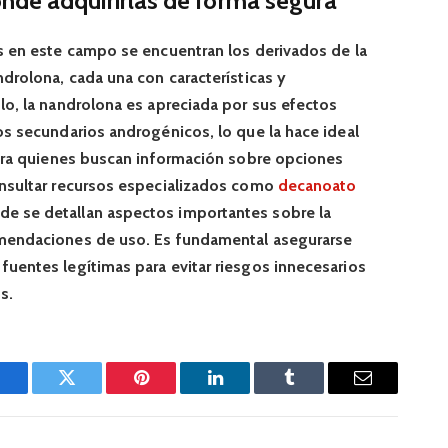
nde adquirirlas de forma segura
as en este campo se encuentran los derivados de la
ndrolona, cada una con características y
lo, la nandrolona es apreciada por sus efectos
os secundarios androgénicos, lo que la hace ideal
 Para quienes buscan información sobre opciones
onsultar recursos especializados como
decanoato
de se detallan aspectos importantes sobre la
omendaciones de uso. Es fundamental asegurarse
fuentes legítimas para evitar riesgos innecesarios
s.
Facebook
Twitter
Pinterest
LinkedIn
Tumblr
Email