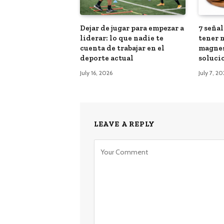
Dejar de jugar para empezar a
7 seña
liderar: lo que nadie te
tener n
cuenta de trabajar en el
magnes
deporte actual
soluci
July 16, 2026
July 7, 2
LEAVE A REPLY