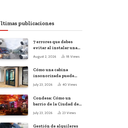
ltimas publicaciones
7 errores que debes
evitar al instalar una
red, cámaras o equipos
August 2, 2026
18
Views
tecnológicos en una
empresa
Cómo una cabina
insonorizada puede
salvar la
July 23, 2026
40
Views
productividad de tu
oficina diáfana
Condesa: Cómo un
barrio de la Ciudad de
México atrajo a
July 23, 2026
23
Views
trabajadores remotos
de todo el mundo
Gestión de alquileres