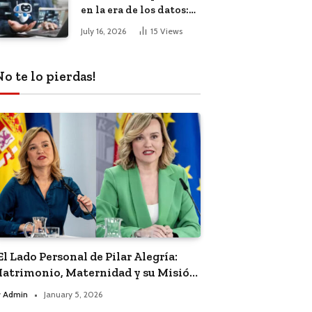
en la era de los datos:
El impacto de la
July 16, 2026
15
Views
inteligencia artificial
No te lo pierdas!
El Lado Personal de Pilar Alegría:
atrimonio, Maternidad y su Misión
olítica”
y
Admin
January 5, 2026