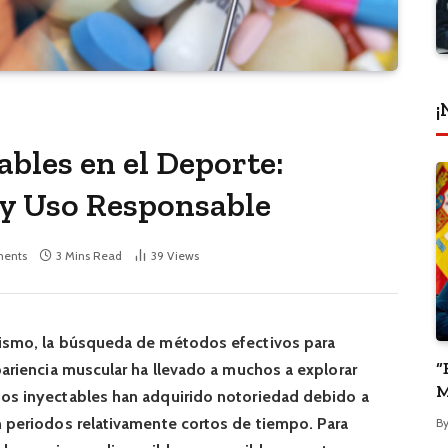
¡
bles en el Deporte:
 y Uso Responsable
ents
3 Mins Read
39
Views
rismo, la búsqueda de métodos efectivos para
“
apariencia muscular ha llevado a muchos a explorar
M
tos inyectables han adquirido notoriedad debido a
P
n periodos relativamente cortos de tiempo. Para
B