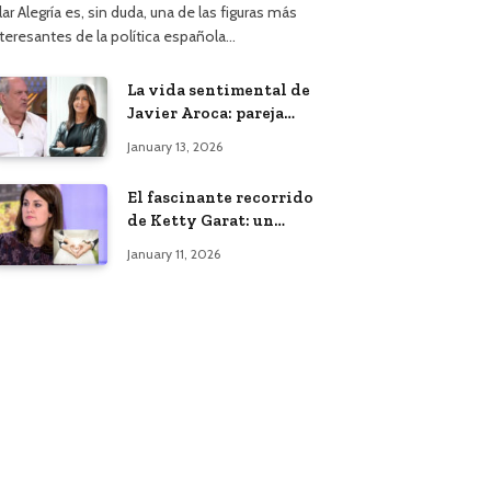
lar Alegría es, sin duda, una de las figuras más
nteresantes de la política española…
La vida sentimental de
Javier Aroca: pareja
actual y vínculo con
January 13, 2026
Àngels Barceló
El fascinante recorrido
de Ketty Garat: un
vistazo a su vida y
January 11, 2026
bodas