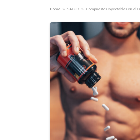
Home
»
SALUD
»
Compuestos Inyectables en el D