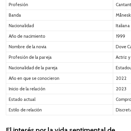
Profesión
Cantant
Banda
Månesk
Nacionalidad
Italiana
Año de nacimiento
1999
Nombre de la novia
Dove C
Profesión de la pareja
Actriz 
Nacionalidad de la pareja
Estado
Año en que se conocieron
2022
Inicio de la relación
2023
Estado actual
Compro
Estilo de relación
Discret
El interés por la vida sentimental de