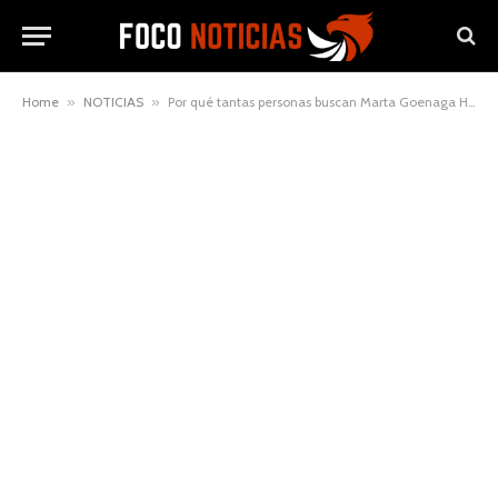
Home
»
NOTICIAS
»
Por qué tantas personas buscan Marta Goenaga Hermana