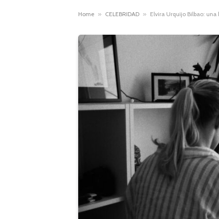
Home
»
CELEBRIDAD
»
Elvira Urquijo Bilbao: una