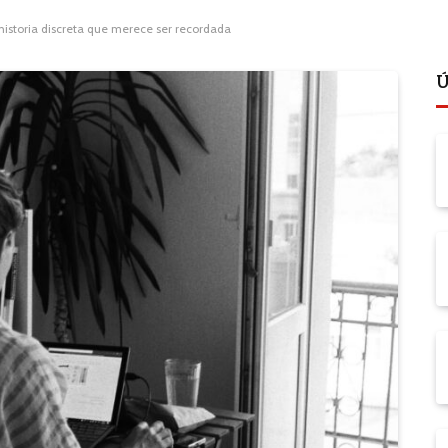
 historia discreta que merece ser recordada
Ú