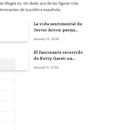
lar Alegría es, sin duda, una de las figuras más
nteresantes de la política española…
La vida sentimental de
Javier Aroca: pareja
actual y vínculo con
January 13, 2026
Àngels Barceló
El fascinante recorrido
de Ketty Garat: un
vistazo a su vida y
January 11, 2026
bodas