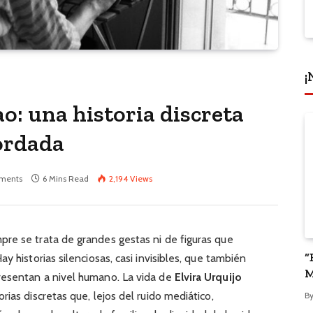
¡
ao: una historia discreta
ordada
ments
6 Mins Read
2,194
Views
re se trata de grandes gestas ni de figuras que
“
y historias silenciosas, casi invisibles, que también
M
resentan a nivel humano. La vida de
Elvira Urquijo
P
ias discretas que, lejos del ruido mediático,
B