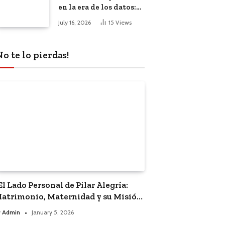
en la era de los datos:
El impacto de la
July 16, 2026
15
Views
inteligencia artificial
No te lo pierdas!
El Lado Personal de Pilar Alegría:
atrimonio, Maternidad y su Misión
olítica”
y
Admin
January 5, 2026