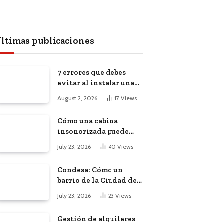
ltimas publicaciones
7 errores que debes
evitar al instalar una
red, cámaras o equipos
August 2, 2026
17
Views
tecnológicos en una
empresa
Cómo una cabina
insonorizada puede
salvar la
July 23, 2026
40
Views
productividad de tu
oficina diáfana
Condesa: Cómo un
barrio de la Ciudad de
México atrajo a
July 23, 2026
23
Views
trabajadores remotos
de todo el mundo
Gestión de alquileres