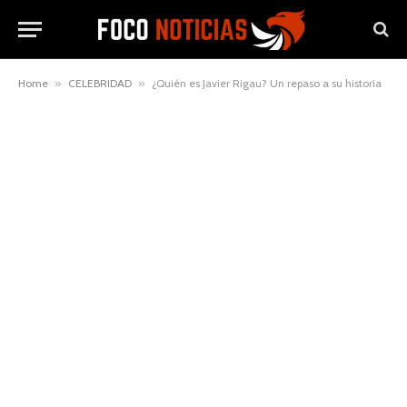
Home
»
CELEBRIDAD
»
¿Quién es Javier Rigau? Un repaso a su historia