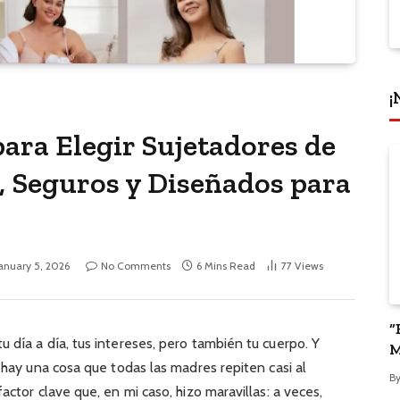
¡
para Elegir Sujetadores de
 Seguros y Diseñados para
anuary 5, 2026
No Comments
6 Mins Read
77
Views
“
 día a día, tus intereses, pero también tu cuerpo. Y
M
 hay una cosa que todas las madres repiten casi al
P
B
actor clave que, en mi caso, hizo maravillas: a veces,