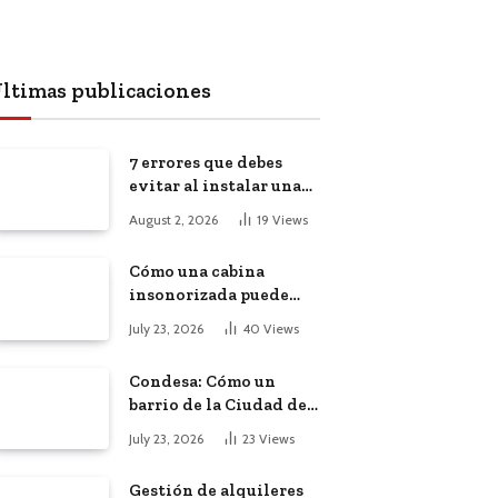
ltimas publicaciones
7 errores que debes
evitar al instalar una
red, cámaras o equipos
August 2, 2026
19
Views
tecnológicos en una
empresa
Cómo una cabina
insonorizada puede
salvar la
July 23, 2026
40
Views
productividad de tu
oficina diáfana
Condesa: Cómo un
barrio de la Ciudad de
México atrajo a
July 23, 2026
23
Views
trabajadores remotos
de todo el mundo
Gestión de alquileres