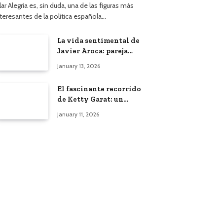
lar Alegría es, sin duda, una de las figuras más
nteresantes de la política española…
La vida sentimental de
Javier Aroca: pareja
actual y vínculo con
January 13, 2026
Àngels Barceló
El fascinante recorrido
de Ketty Garat: un
vistazo a su vida y
January 11, 2026
bodas