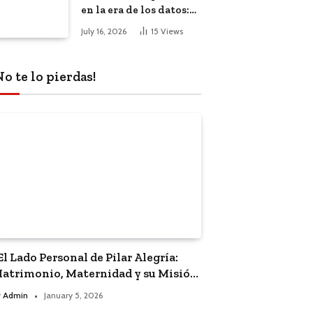
en la era de los datos:
El impacto de la
July 16, 2026
15
Views
inteligencia artificial
No te lo pierdas!
El Lado Personal de Pilar Alegría:
atrimonio, Maternidad y su Misión
olítica”
y
Admin
January 5, 2026