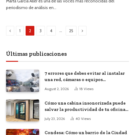
Marta García Aller es una de las voces más reconocidas del
periodismo de análisis en…
Previous
Next
…
1
2
3
4
25
Últimas publicaciones
7 errores que debes evitar al instalar
una red, cámaras o equipos
tecnológicos en una empresa
August 2, 2026
18
Views
Cómo una cabina insonorizada puede
salvar la productividad de tu oficina
diáfana
July 23, 2026
40
Views
Condesa: Cómo un barrio de la Ciudad