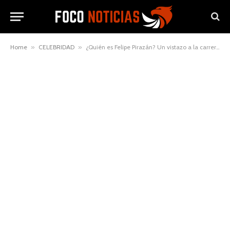
Home
»
CELEBRIDAD
»
¿Quién es Felipe Pirazán? Un vistazo a la carrera de este actor en auge