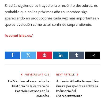
Si estás siguiendo su trayectoria o recién lo descubres, es
probable que en los próximos años su nombre siga
apareciendo en producciones cada vez más importantes y
que su evolución como actor continúe sorprendiendo.
foconoticias.es/
Facebook
Twitter
Pinterest
LinkedIn
Tumblr
Email
PREVIOUS ARTICLE
NEXT ARTICLE
De Manises al escenario: la
Antonio Albella Joven: Una
historia de la carrera de
nueva perspectiva sobre la
Patricia Sornosa en la
industria del
comedia
entretenimiento