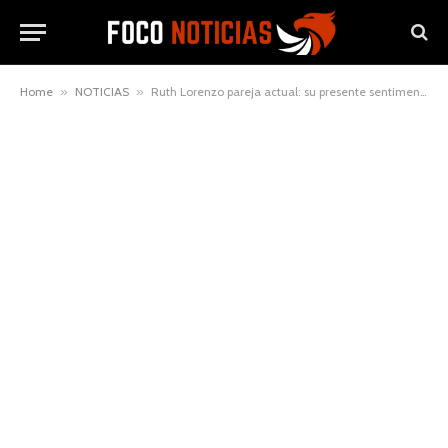
Home
»
NOTICIAS
»
Ruth Lorenzo pareja actual: su presente sentimental explicado con claridad