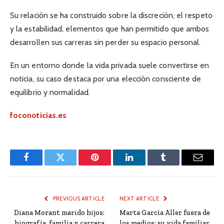
Su relación se ha construido sobre la discreción, el respeto
y la estabilidad, elementos que han permitido que ambos
desarrollen sus carreras sin perder su espacio personal.
En un entorno donde la vida privada suele convertirse en
noticia, su caso destaca por una elección consciente de
equilibrio y normalidad.
foconoticias.es
Facebook
Twitter
Pinterest
LinkedIn
Tumblr
Email
PREVIOUS ARTICLE
NEXT ARTICLE
Diana Morant marido hijos:
Marta García Aller fuera de
biografía, familia y carrera
los medios: su vida familiar