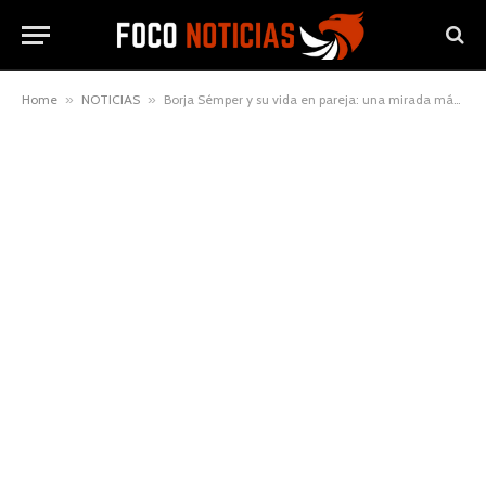
Home
»
NOTICIAS
»
Borja Sémper y su vida en pareja: una mirada más personal