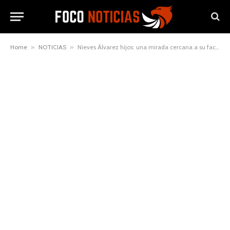
Home
»
NOTICIAS
»
Nieves Álvarez hijos: una mirada cercana a su faceta como madre