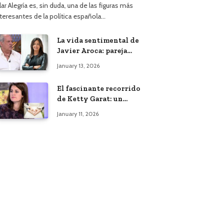
lar Alegría es, sin duda, una de las figuras más
nteresantes de la política española…
La vida sentimental de
Javier Aroca: pareja
actual y vínculo con
January 13, 2026
Àngels Barceló
El fascinante recorrido
de Ketty Garat: un
vistazo a su vida y
January 11, 2026
bodas