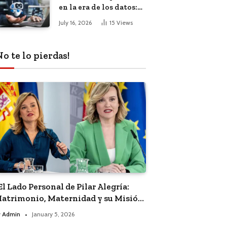
en la era de los datos:
El impacto de la
July 16, 2026
15
Views
inteligencia artificial
No te lo pierdas!
El Lado Personal de Pilar Alegría:
atrimonio, Maternidad y su Misión
olítica”
y
Admin
January 5, 2026