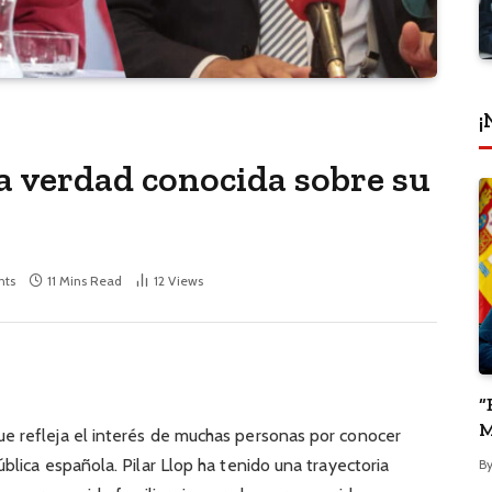
¡
la verdad conocida sobre su
ts
11 Mins Read
12
Views
“
M
e refleja el interés de muchas personas por conocer
P
blica española. Pilar Llop ha tenido una trayectoria
B