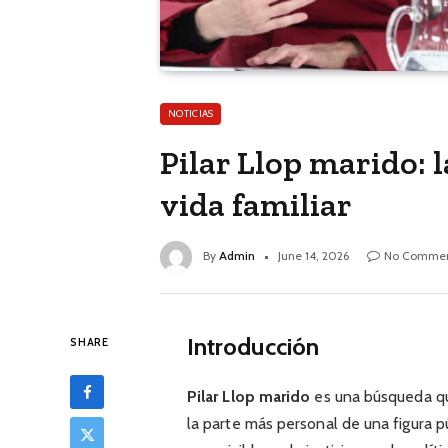
NOTICIAS
Pilar Llop marido: 
vida familiar
By
Admin
June 14, 2026
No Commen
Introducción
SHARE
Pilar Llop marido
es una búsqueda qu
la parte más personal de una figura pú