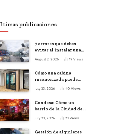
ltimas publicaciones
7 errores que debes
evitar al instalar una
red, cámaras o equipos
August 2, 2026
19
Views
tecnológicos en una
empresa
Cómo una cabina
insonorizada puede
salvar la
July 23, 2026
40
Views
productividad de tu
oficina diáfana
Condesa: Cómo un
barrio de la Ciudad de
México atrajo a
July 23, 2026
23
Views
trabajadores remotos
de todo el mundo
Gestión de alquileres