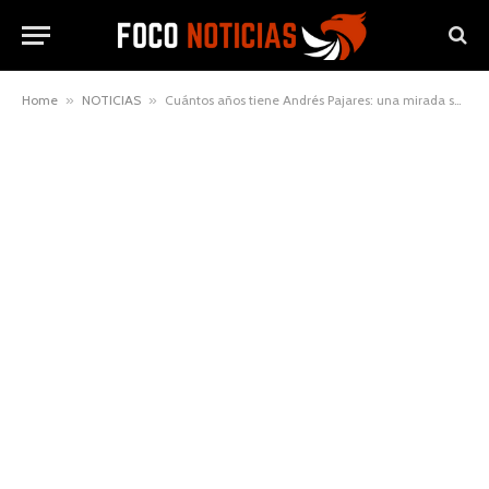
Home
»
NOTICIAS
»
Cuántos años tiene Andrés Pajares: una mirada sencilla a su vida y carrera