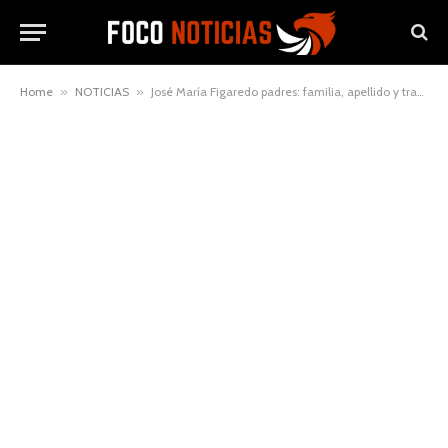
Home
»
NOTICIAS
»
José María Figaredo padres: familia, apellido y trayectoria pública